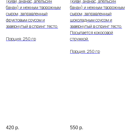
(киви, ананас, апельсин
(киви, ананас, апельсин
банан) и нежным творожным
банан) и нежным творожным
сыром, заправленный
сыром, заправленный
фруктовым соусом и
шоколадным соусом и
завернутый в спринг тесто.
завернутый в спринг тесто.
Посыпается кокосовой
Порция: 250 гр
стружкой.
Порция: 250 гр
420
р.
550
р.