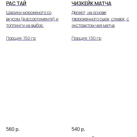
РАС ТАЙ
ЧИЗКЕЙК МАТЧА
Шарики мороженого со
Десерт, на основе
вкусом (в ассортименте) и
твороженного сыра, сливок, с
топпинги на выбор.
экстрактом чая матча
Порция: 150 гр
Порция: 130 гр
560
р.
540
р.