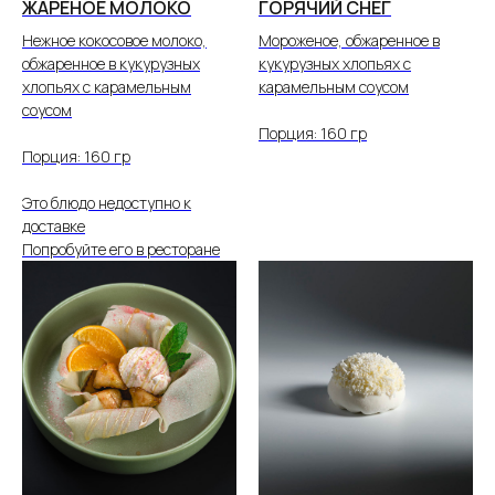
ЖАРЕНОЕ МОЛОКО
ГОРЯЧИЙ СНЕГ
Нежное кокосовое молоко,
Мороженое, обжаренное в
обжаренное в кукурузных
кукурузных хлопьях с
хлопьях с карамельным
карамельным соусом
соусом
Порция: 160 гр
Порция: 160 гр
Это блюдо недоступно к
доставке
Попробуйте его в ресторане