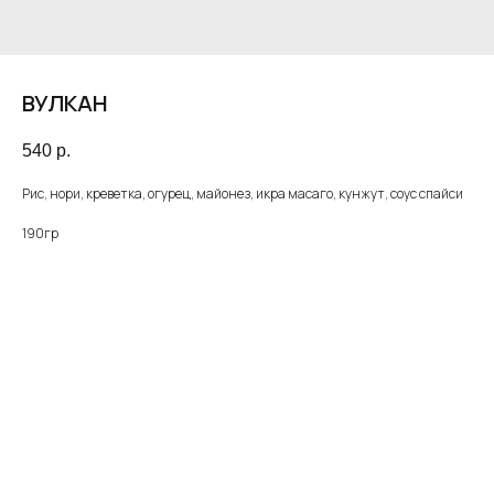
ВУЛКАН
540
р.
Рис, нори, креветка, огурец, майонез, икра масаго, кунжут, соус спайси
190гр