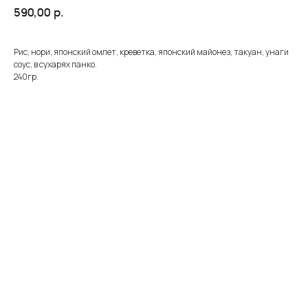
590,00
р.
Рис, нори, японский омлет, креветка, японский майонез, такуан, унаги
соус, в сухарях панко.
240гр.