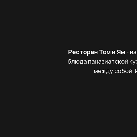
Ресторан Том и Ям
- и
блюда паназиатской ку
между собой. 