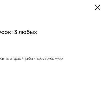
усок: 3 любых
 битые огурцы / грибы иньер / грибы муэр