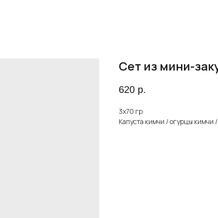
Сет из мини-зак
620
р.
3х70 гр
Капуста кимчи / огурцы кимчи /